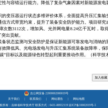
定性与容错运行能力。降低了复杂气象因素对新能源发电
变压器运行状态多维评价体系，全面提高升压汇集输
通信方式带宽约束，提升了装备安全防护能力。项目研究
次数3112次，增加风、光并网电量8.24亿千瓦时，
了突出贡献。
状态监测与安全防护是保证新能源可靠发电与消纳的
有效降低风、光电场发电与升压汇集系统装备故障率，保
双碳”目标以及能源绿色转型起到重要推动作用。（科学技
吉公网安备 22000002000019号
关于我们
|
联系我们
|
网站通告
|
网站地图
权所有：吉林省科学技术厅 联系方式：0431-88932119
吉ICP备10002019号-5