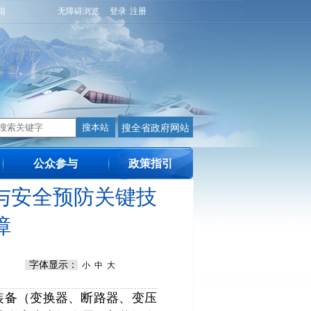
箱
无障碍浏览
登录
注册
公众参与
政策指引
与安全预防关键技
障
字体显示：
小
中
大
装备（变换器、断路器、变压